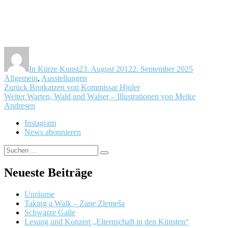
Autor
Veröffentlicht
Kategorien
am
In Kürze Kunst
23. August 2012
2. September 2025
Allgemein
,
Ausstellungen
Beitragsnavigation
Vorheriger
Zurück
Brotkatzen von Kommissar Hjuler
Nächster
Beitrag:
Weiter
Warten, Wald und Walser – Illustrationen von Meike
Beitrag:
Andresen
Instagram
News abonnieren
Suchen
Suchen
nach:
Neueste Beiträge
Unräume
Taking a Walk – Zane Zlemeša
Schwarze Galle
Lesung und Konzert „Elternschaft in den Künsten“