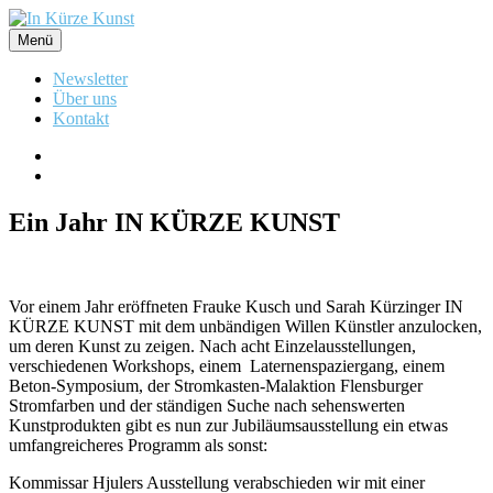
Zum
Inhalt
Menü
In Kürze Kunst
Produktionsgalerie in Flensburg
springen
Newsletter
Über uns
Kontakt
Instagram
News
abonnieren
Ein Jahr IN KÜRZE KUNST
Vor einem Jahr eröffneten Frauke Kusch und Sarah Kürzinger IN
KÜRZE KUNST mit dem unbändigen Willen Künstler anzulocken,
um deren Kunst zu zeigen. Nach acht Einzelausstellungen,
verschiedenen Workshops, einem Laternenspaziergang, einem
Beton-Symposium, der Stromkasten-Malaktion Flensburger
Stromfarben und der ständigen Suche nach sehenswerten
Kunstprodukten gibt es nun zur Jubiläumsausstellung ein etwas
umfangreicheres Programm als sonst:
Kommissar Hjulers Ausstellung verabschieden wir mit einer