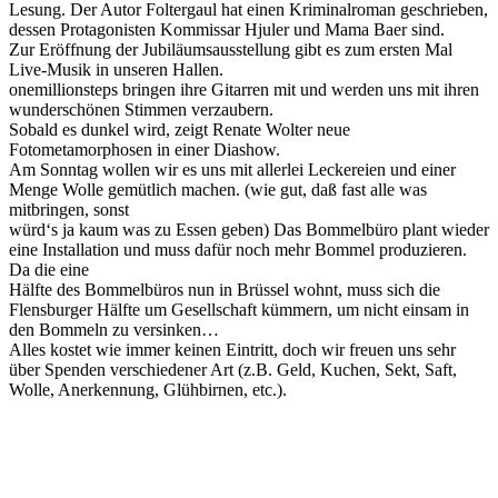
Lesung. Der Autor Foltergaul hat einen Kriminalroman geschrieben,
dessen Protagonisten Kommissar Hjuler und Mama Baer sind.
Zur Eröffnung der Jubiläumsausstellung gibt es zum ersten Mal
Live-Musik in unseren Hallen.
onemillionsteps bringen ihre Gitarren mit und werden uns mit ihren
wunderschönen Stimmen verzaubern.
Sobald es dunkel wird, zeigt Renate Wolter neue
Fotometamorphosen in einer Diashow.
Am Sonntag wollen wir es uns mit allerlei Leckereien und einer
Menge Wolle gemütlich machen. (wie gut, daß fast alle was
mitbringen, sonst
würd‘s ja kaum was zu Essen geben) Das Bommelbüro plant wieder
eine Installation und muss dafür noch mehr Bommel produzieren.
Da die eine
Hälfte des Bommelbüros nun in Brüssel wohnt, muss sich die
Flensburger Hälfte um Gesellschaft kümmern, um nicht einsam in
den Bommeln zu versinken…
Alles kostet wie immer keinen Eintritt, doch wir freuen uns sehr
über Spenden verschiedener Art (z.B. Geld, Kuchen, Sekt, Saft,
Wolle, Anerkennung, Glühbirnen, etc.).