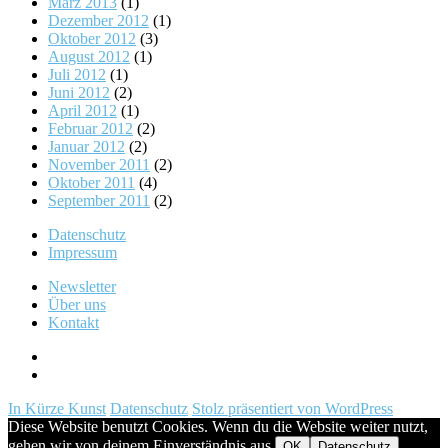
März 2013
(1)
Dezember 2012
(1)
Oktober 2012
(3)
August 2012
(1)
Juli 2012
(1)
Juni 2012
(2)
April 2012
(1)
Februar 2012
(2)
Januar 2012
(2)
November 2011
(2)
Oktober 2011
(4)
September 2011
(2)
Datenschutz
Impressum
Newsletter
Über uns
Kontakt
Instagram
News
abonnieren
In Kürze Kunst
Datenschutz
Stolz präsentiert von WordPress
Diese Website benutzt Cookies. Wenn du die Website weiter nutzt,
gehen wir von deinem Einverständnis aus.
OK
Datenschutz