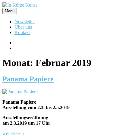
Zum
Inhalt
Menü
In Kürze Kunst
Produktionsgalerie in Flensburg
springen
Newsletter
Über uns
Kontakt
Instagram
News
abonnieren
Monat:
Februar 2019
Panama Papiere
Panama Papiere
Ausstellung vom 2.3. bis 2.5.2019
Ausstellungseröffnung
am 2.3.2019 um 17 Uhr
„Panama
weiterlesen