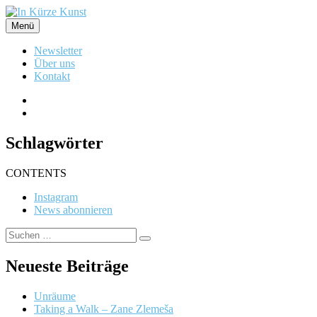
Zum
Inhalt
Menü
In Kürze Kunst
Produktionsgalerie in Flensburg
springen
Newsletter
Über uns
Kontakt
Instagram
News
abonnieren
Schlagwörter
CONTENTS
Instagram
News abonnieren
Suchen
Suchen
nach:
Neueste Beiträge
Unräume
Taking a Walk – Zane Zlemeša